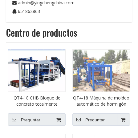
admin@yingchengchina.com

651862863

Centro de productos
QT4-18 CHB Bloque de
QT4-18 Máquina de moldeo
concreto totalmente
automático de hormigón
automático Hacer una lista
Papasco Máquina de
de precios de los precios de
fabricación de ladrillos de
Preguntar
Preguntar
la máquina Máquina de
pavimento para la venta
moldeo de ladrillo