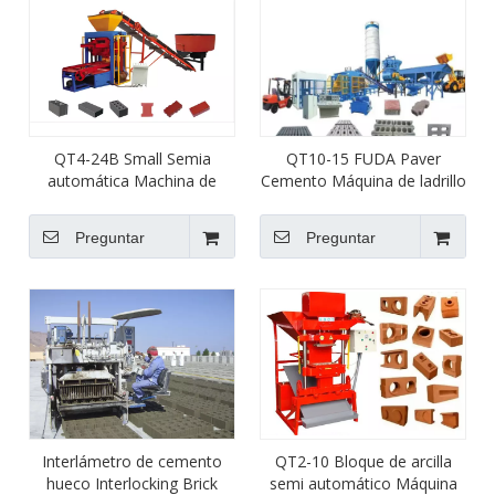
QT4-24B Small Semia
QT10-15 FUDA Paver
automática Machina de
Cemento Máquina de ladrillo
bloques de bloques de
de arena Máquina de
ladrillo de cemento Bloque
bloques de hormigón de
Preguntar
Preguntar
de piedra para la venta
hormigón para la venta
Interlámetro de cemento
QT2-10 Bloque de arcilla
hueco Interlocking Brick
semi automático Máquina