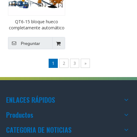
QT6-15 bloque hueco
completamente automático
flyash / ladrillo macizo /
máquina de ladrillo de
Preguntar
enclavamiento de
pavimentadora / máquina de
ladrillo cabro
1
2
3
»
ENLACES RÁPIDOS
Productos
CATEGORIA DE NOTICIAS