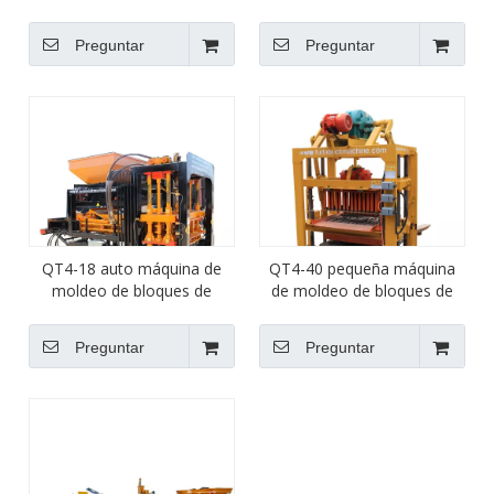
Maquinery Automatic Cor
Tierra Suelo LEGO Máquina
Huevo Posting Huling Block
de ladrillo LEGO
Preguntar
Preguntar
Machine
QT4-18 auto máquina de
QT4-40 pequeña máquina
moldeo de bloques de
de moldeo de bloques de
hormigón pavimentadora
hormigón manual / máquina
máquina de ladrillo de
de fabricación de bloques
Preguntar
Preguntar
enclavamiento
huecos / máquina de
bloques cabro para la venta