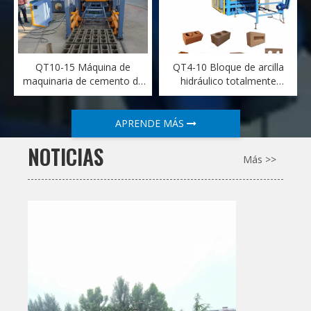
QT10-15 Máquina de
QT4-10 Bloque de arcilla
maquinaria de cemento de
hidráulico totalmente
bloques de hormigón
automático Máquina
totalmente automático
Interluciendo el proveedor
de fabricantes de ladrillos de
APRENDE MÁS
tierra
NOTICIAS
Más >>