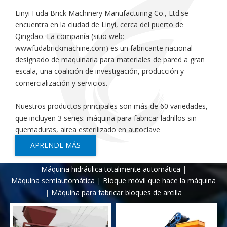
Linyi Fuda Brick Machinery Manufacturing Co., Ltd.se
encuentra en la ciudad de Linyi, cerca del puerto de
Qingdao. La compañía (sitio web:
wwwfudabrickmachine.com) es un fabricante nacional
designado de maquinaria para materiales de pared a gran
escala, una coalición de investigación, producción y
comercialización y servicios.
Nuestros productos principales son más de 60 variedades,
que incluyen 3 series: máquina para fabricar ladrillos sin
quemaduras, airea esterilizado en autoclave
APRENDE MÁS
Máquina hidráulica totalmente automática
|
Máquina semiautomática
|
Bloque móvil que hace la máquina
|
Máquina para fabricar bloques de arcilla