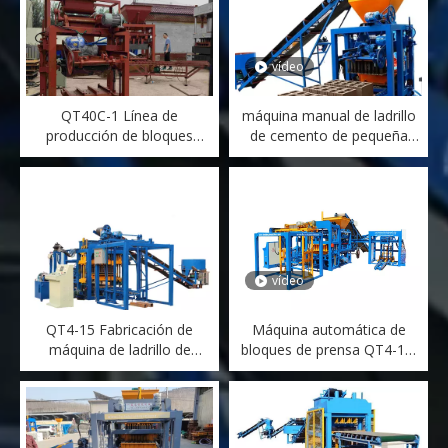
vídeo
QT40C-1 Línea de
máquina manual de ladrillo
producción de bloques
de cemento de pequeña
huecos de ladrillo de
escala Máquina de moldeo
cemento QT40C-1
de bloques entrelazador
vídeo
QT4-15 Fabricación de
Máquina automática de
máquina de ladrillo de
bloques de prensa QT4-18,
cemento de cemento de
máquina de ladrillo sólido de
hormigón de hormigón
polvo de cemento
completamente automático