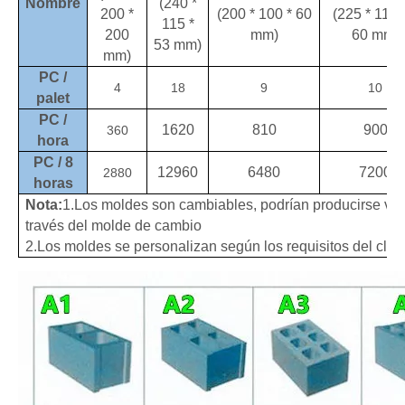
Nombre
(240 *
200 *
(200 * 100 * 60
(225 * 112.
115 *
200
mm)
60 mm)
53 mm)
mm)
PC /
4
18
9
10
palet
PC /
1620
810
900
360
hora
PC / 8
12960
6480
7200
2880
horas
Nota:
1.Los moldes son cambiables, podrían producirse var
través del molde de cambio
2
.
Los moldes se personalizan según los requisitos del clien