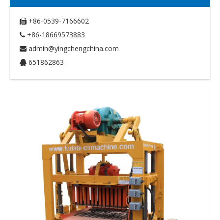
+86-0539-7166602

+86-18669573883

admin@yingchengchina.com

651862863
