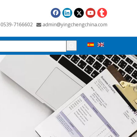
6-0539-7166602
admin@yingchengchina.com
