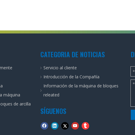
CATEGORIA DE NOTICIAS
D
almente
Servicio al cliente
Introducción de la Compañía
ca
Información de la máquina de bloques
la máquina
releated
oques de arcilla
SÍGUENOS