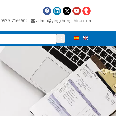
6-0539-7166602
admin@yingchengchina.com
