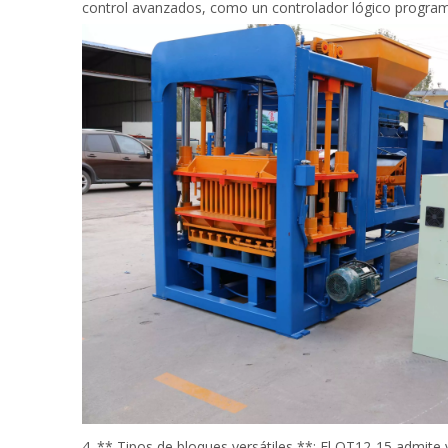
control avanzados, como un controlador lógico program
4. ** Tipos de bloques versátiles **: El QT12-15 admite va