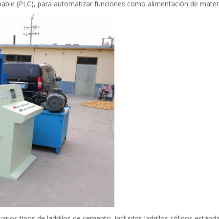
able (PLC), para automatizar funciones como alimentación de mater
rios tipos de ladrillos de cemento, incluidos ladrillos sólidos estánda