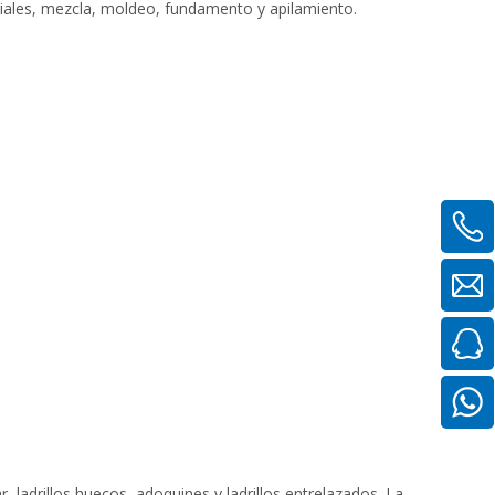
iales, mezcla, moldeo, fundamento y apilamiento.
r, ladrillos huecos, adoquines y ladrillos entrelazados. La